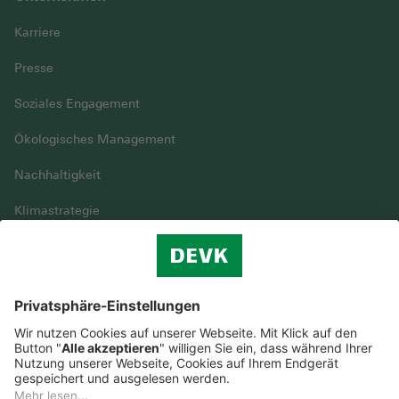
Karriere
Presse
Soziales Engagement
Ökologisches Management
Nachhaltigkeit
Klimastrategie
Vielfalt
DEVK im Überblick
© DEVK 2026
Streitbeilegung
Nutzungshinweise
EU-Transparenzverordnung