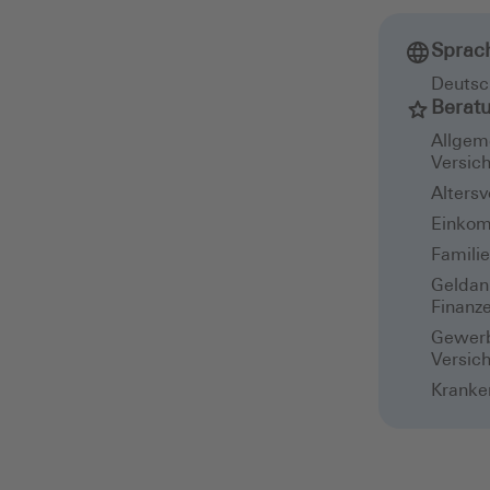
Sprac
Deutsc
Berat
Allgem
Versic
Alters
Einkom
Famili
Geldan
Finanz
Gewerb
Versic
Kranke