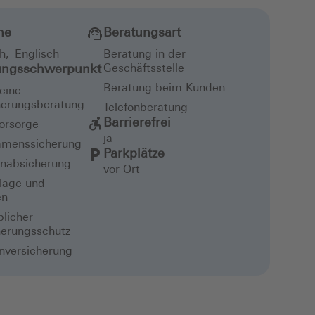
he
Beratungsart
h
,
Englisch
Beratung in der
ungsschwerpunkt
Geschäftsstelle
Beratung beim Kunden
eine
herungsberatung
Telefonberatung
Barrierefrei
vorsorge
ja
menssicherung
Parkplätze
enabsicherung
vor Ort
lage und
en
licher
herungsschutz
nversicherung