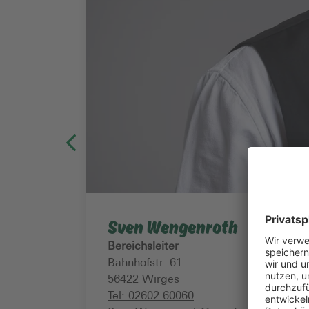
Sven Wengenroth
Bereichsleiter
Bahnhofstr. 61
56422
Wirges
Tel:
02602 60060