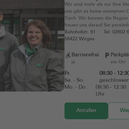
Wir sind mehr als nur Ihre Ve
uns gibt es keine anonymen C
Tisch. Wir kennen die Regio
freuen uns darauf Sie persönl
Bahnhofstr. 61
Tel:
02602 
56422
Wirges
Barrierefrei
Parkplä
ja
vor Ort
Fr.
08:30 - 12:3
Sa. - So.
geschlosse
Mo. - Do.
08:30 - 12:30
Uhr
Anrufen
Weg