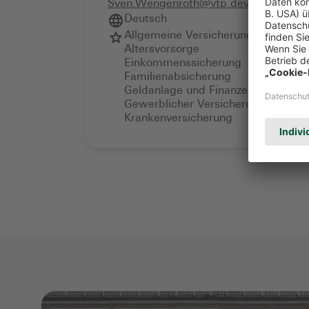
Sven.Wengenroth@vtp.devk.de
Deutsch
Allgemeine Versicherungsberatung
Altersvorsorge
Einkommenssicherung
Familienabsicherung
Geldanlage und Finanzen
Gewerblicher Versicherungsschutz
Krankenversicherung