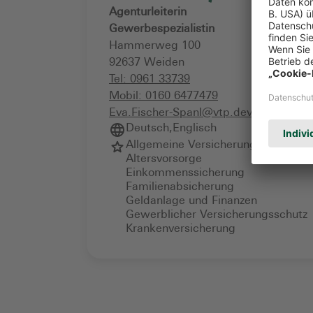
Agenturleiterin
Gewerbespezialistin
Hammerweg 100
92637
Weiden
Tel:
0961 33739
Mobil:
0160 6477479
Eva.Fischer-Spanl@vtp.devk.de
Deutsch
,
Englisch
Allgemeine Versicherungsberatung
Altersvorsorge
Einkommenssicherung
Familienabsicherung
Geldanlage und Finanzen
Gewerblicher Versicherungsschutz
Krankenversicherung