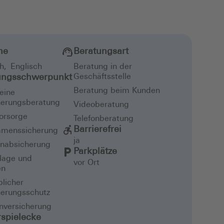
he
Beratungsart
h
,
Englisch
Beratung in der
ungsschwerpunkt
Geschäftsstelle
Beratung beim Kunden
eine
herungsberatung
Videoberatung
vorsorge
Telefonberatung
Barrierefrei
menssicherung
ja
enabsicherung
Parkplätze
lage und
vor Ort
en
licher
herungsschutz
nversicherung
rspielecke