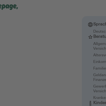
epage,
Sprac
Deutsc
Berat
Allgem
Versic
Alters
Einkom
Famili
Geldan
Finanz
Gewerb
Versic
Kranke
Kinde