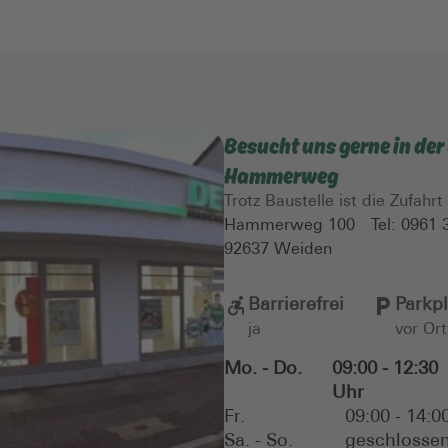
Besucht uns gerne in de
Hammerweg
Trotz Baustelle ist die Zufahrt
Hammerweg 100
Tel:
0961 
92637
Weiden
Barrierefrei
Parkpl
ja
vor Ort
Mo. - Do.
09:00 - 12:30
Uhr
Fr.
09:00 - 14:0
Sa. - So.
geschlosse