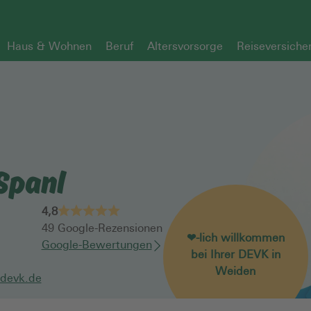
Haus & Wohnen
Beruf
Altersvorsorge
Reiseversiche
Spanl
4,8
49
Google-Rezensionen
❤-lich willkommen
Google-Bewertungen
bei Ihrer DEVK in
Weiden
.devk.de