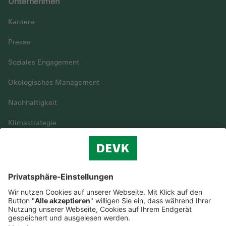
Unternehmen
Karriere
Presse
Soziales Engagement
Ökologisches Management
Nachhaltigkeit
Klimastrategie
Vielfalt
DEVK im Überblick
© DEVK 2026
Streitbeilegung
Nutzungshinweise
EU-Transparenzverordnung