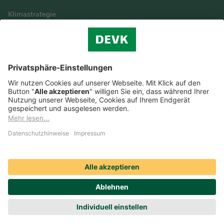
Klimastrategie
Vielfalt
DEVK im Überblick
© DEVK 2026
Streitbeilegung
Nutzungshinweise
EU-Transparenzverordnung
Cookie-Einstellungen
Barrierefreiheit
Datenschutz
Erstinformation & Impressum
Anruf
Route
Produkte
Termin
Schaden