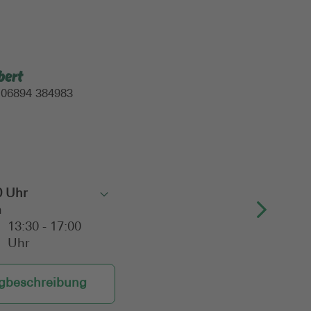
bert
:
06894 384983
0 Uhr
Toggle
n
13:30 - 17:00
Uhr
beschreibung