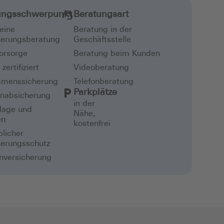
ungsschwerpunkt
Beratungsart
eine
Beratung in der
herungsberatung
Geschäftsstelle
vorsorge
Beratung beim Kunden
zertifiziert
Videoberatung
menssicherung
Telefonberatung
Parkplätze
enabsicherung
in der
lage und
Nähe,
en
kostenfrei
licher
herungsschutz
nversicherung