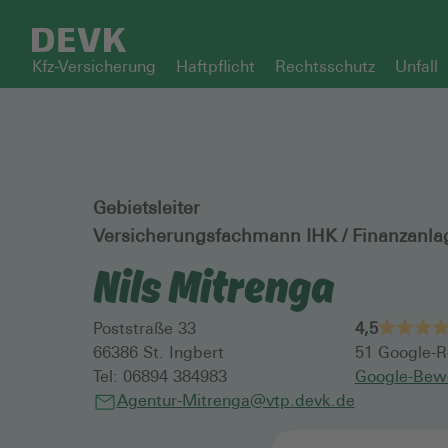
Kfz-Versicherung
Haftpflicht
Rechtsschutz
Unfall
Gebietsleiter
Versicherungsfachmann IHK / Finanzanla
Nils Mitrenga
Poststraße 33
4,5
66386
St. Ingbert
51
Google-R
Tel:
06894 384983
Google-Bew
Agentur-Mitrenga@vtp.devk.de