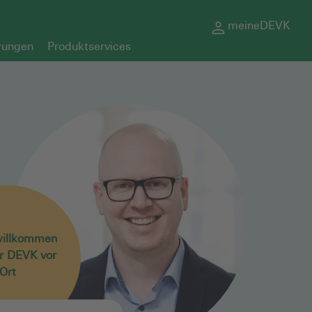
meineDEVK
rungen
Produktservices
willkommen
er DEVK vor
Ort