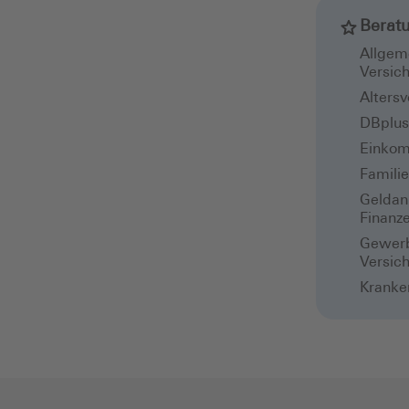
Berat
Allgem
Versic
Alters
DBplus 
Einkom
Famili
Geldan
Finanz
Gewerb
Versic
Kranke