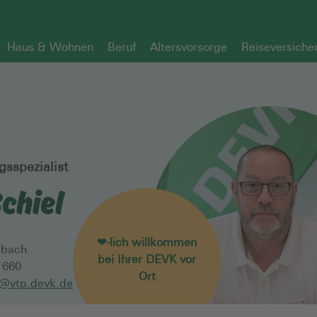
Haus & Wohnen
Beruf
Altersvorsorge
Reiseversiche
gsspezialist
Schiel
❤-lich willkommen
bach
bei Ihrer DEVK vor
1660
Ort
l@vtp.devk.de