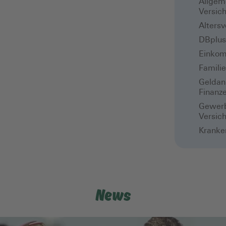
Allgem
Versic
Alters
DBplus 
Einkom
Famili
Geldan
Finanz
Gewerb
Versic
Kranke
News