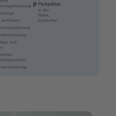
eine
Parkplätze
herungsberatung
in der
vorsorge
Nähe,
zertifiziert
kostenfrei
menssicherung
enabsicherung
lage und
en
licher
herungsschutz
nversicherung