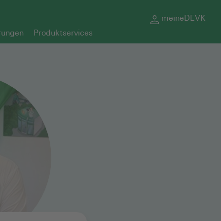
meineDEVK
rungen
Produktservices