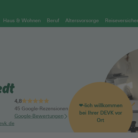
Haus & Wohnen
Beruf
Altersvorsorge
Reiseversiche
edt
4,8
❤-lich willkommen
45
Google-Rezensionen
bei Ihrer DEVK vor
Google-Bewertungen
Ort
evk.de