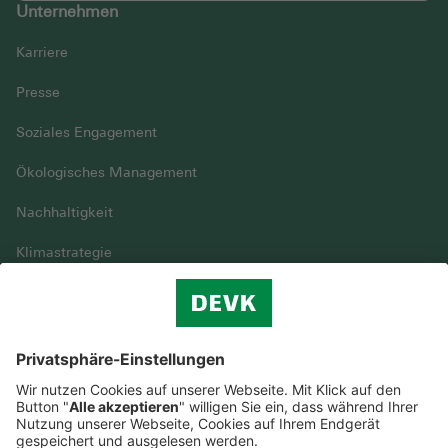
Unternehmen
Karriere
Presse
Soziales Engagement
Ökologisches Management
Nachhaltigkeit
Klimastrategie
Vielfalt
DEVK im Überblick
© DEVK 2026
Streitbeilegung
Nutzungshinweise
EU-Transparenzverordnung