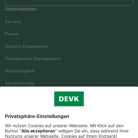
Unternehmen
Karriere
Presse
Soziales Engagement
Ökologisches Management
Nachhaltigkeit
Klimastrategie
Vielfalt
DEVK im Überblick
© DEVK 2026
Streitbeilegung
Nutzungshinweise