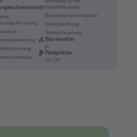
h
Beratung in der
ungsschwerpunkt
Geschäftsstelle
Beratung beim Kunden
eine
herungsberatung
Videoberatung
vorsorge
Telefonberatung
Barrierefrei
menssicherung
ja
enabsicherung
Parkplätze
nversicherung
vor Ort