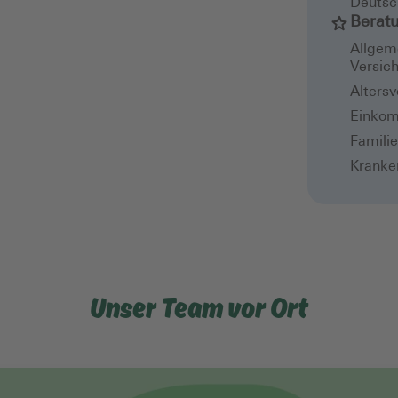
Deutsc
Berat
Allgem
Versic
Alters
Einkom
Famili
Kranke
Unser Team vor Ort