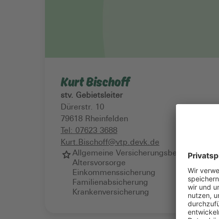
Kurt Bischoff
stv. Gebietsleiter
Dürerstr. 10
79618
Rheinfelden
Tel:
07623 3688
Kurt.Bischoff@vtp.devk.de
Allgemeine Versicherungsberatung
Altersvorsorge
Einkommenssicherung
Familienabsicherung
Krankenversicherung