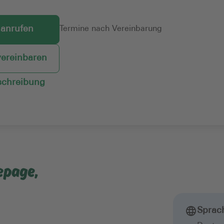
 anrufen
Termine nach Vereinbarung
vereinbaren
chreibung
epage,
Sprac