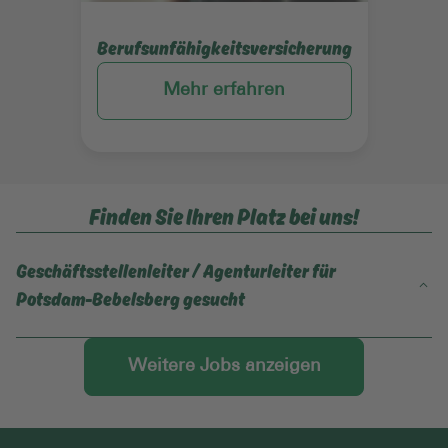
Berufsunfähigkeitsversicherung
Mehr erfahren
Finden Sie Ihren Platz bei uns!
Geschäftsstellenleiter / Agenturleiter für
Potsdam-Bebelsberg gesucht
Veröffentlicht
Sind Sie Vertrieblich fit und möchten ein
am 27.5.2026
erfolgreiches TEAM in der DEVK
Weitere Jobs anzeigen
Geschäftsstelle Großbeerenstr. 90
übernehmen?
Dann zögern Sie nicht lange, ergreifen jetzt die
Chance und melden Sie sich gleich unter Mob: 0171-