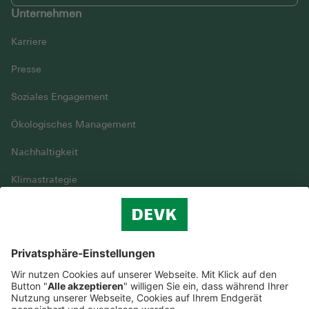
Unternehmen
Karriere
Presse
Soziales Engagement
Ökologisches Management
Nachhaltigkeit
Klimastrategie
Vielfalt
DEVK im Überblick
© DEVK 2026
Streitbeilegung
Nutzungshinweise