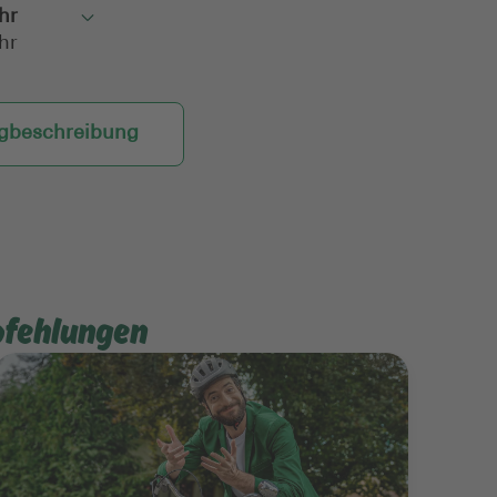
hr
Toggle
hr
beschreibung
pfehlungen
Mehr erfahren