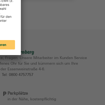
nter in Nürnberg
e, Fragen: Unsere Mitarbeiter im Kunden Service
fenes Ohr für Sie und kümmern sich um Ihre
 der Essenweinstraße 4-6.
Tel:
0800 4757757
Parkplätze
in der Nähe, kostenpflichtig