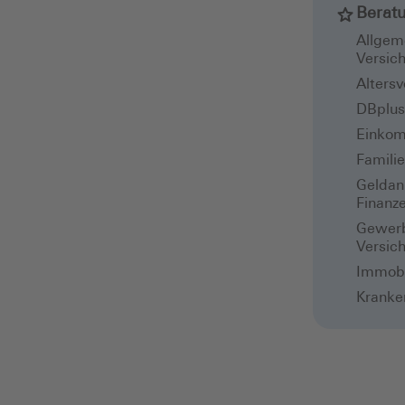
Berat
Allgem
Versic
Alters
DBplus 
Einkom
Famili
Geldan
Finanz
Gewerb
Versic
Immobi
Kranke