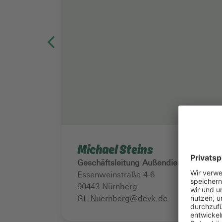
Michael Steins
Geschäftsleitung Außendienst
Essenweinstraße 4-6
90443
Nürnberg
GL.Nuernberg@devk.de