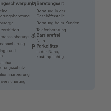
ungsschwerpunkt
Beratungsart
eine
Beratung in der
herungsberatung
Geschäftsstelle
vorsorge
Beratung beim Kunden
zertifiziert
Telefonberatung
Barrierefrei
menssicherung
Nein
enabsicherung
Parkplätze
lage und
in der Nähe,
en
kostenpflichtig
licher
herungsschutz
lienfinanzierung
nversicherung