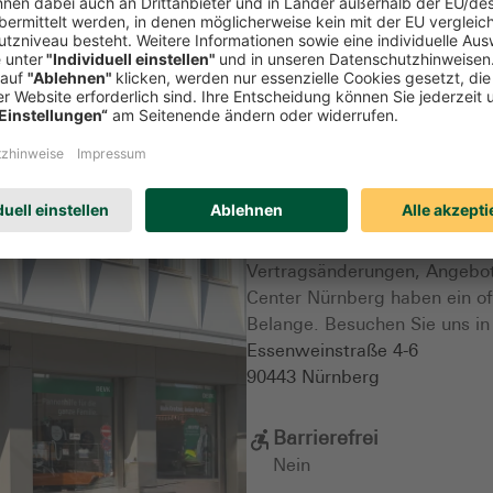
Unser Kunden Service Ce
Vertragsänderungen, Angebot
Center Nürnberg haben ein of
Belange. Besuchen Sie uns in
Essenweinstraße 4-6
90443
Nürnberg
Barrierefrei
Nein