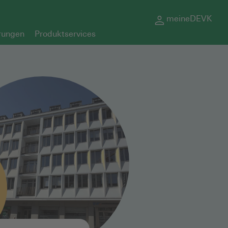
meineDEVK
rungen
Produktservices