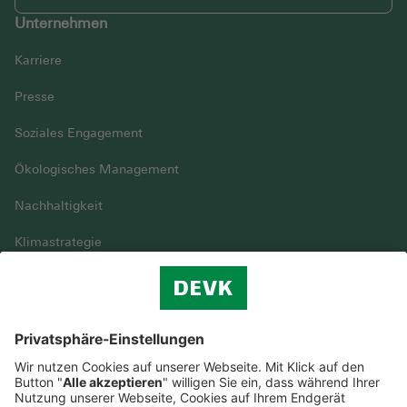
Unternehmen
Karriere
Presse
Soziales Engagement
Ökologisches Management
Nachhaltigkeit
Klimastrategie
Vielfalt
DEVK im Überblick
© DEVK 2026
Streitbeilegung
Nutzungshinweise