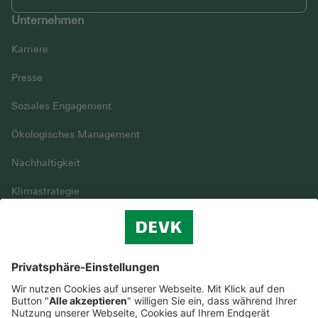
Unternehmen
Karriere
Presse
Soziales Engagement
Ökologisches Management
Nachhaltigkeit
Klimastrategie
Vielfalt
DEVK im Überblick
© DEVK 2026
Streitbeilegung
Nutzungshinweise