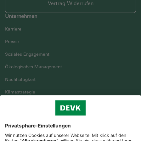
Vertrag Widerrufen
Unternehmen
Karriere
Presse
Soziales Engagement
Ökologisches Management
Nachhaltigkeit
Klimastrategie
Vielfalt
DEVK im Überblick
© DEVK 2026
Streitbeilegung