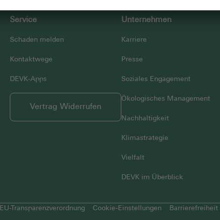
Service
Unternehmen
Schaden melden
Karriere
Kontaktwege
Presse
DEVK-Apps
Soziales Engagement
Ökologisches Management
Vertrag Widerrufen
Nachhaltigkeit
Klimastrategie
Vielfalt
DEVK im Überblick
EU-Transparenzverordnung
Cookie-Einstellungen
Barrierefreiheit