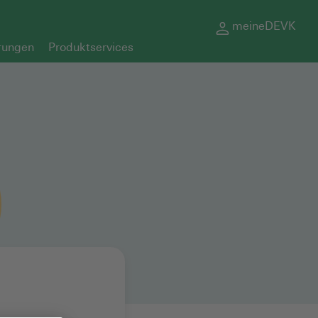
meineDEVK
rungen
Produktservices