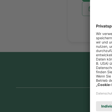
Termin 
Wegbes