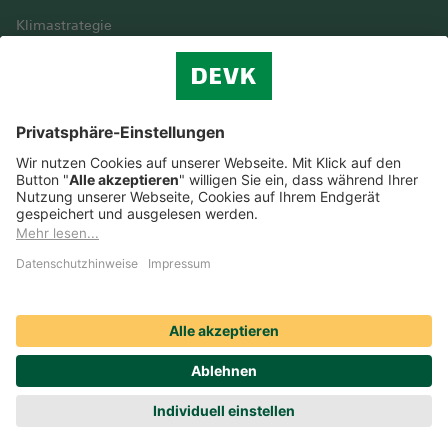
Klimastrategie
Vielfalt
DEVK im Überblick
© DEVK 2026
Streitbeilegung
Nutzungshinweise
EU-Transparenzverordnung
Cookie-Einstellungen
Barrierefreiheit
Datenschutz
Erstinformation & Impressum
Anruf
Route
Produkte
Termin
Schaden