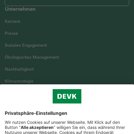
Unternehmen
Karriere
Presse
Soziales Engagement
Ökologisches Management
Nachhaltigkeit
Klimastrategie
Vielfalt
DEVK im Überblick
© DEVK 2026
Streitbeilegung
Nutzungshinweise