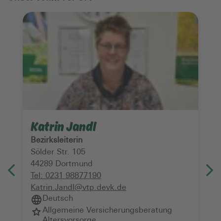
Katrin Jandl
Bezirksleiterin
Sölder Str. 105
44289
Dortmund
Tel:
0231 98877190
Katrin.Jandl@vtp.devk.de
Deutsch
Allgemeine Versicherungsberatung
Altersvorsorge