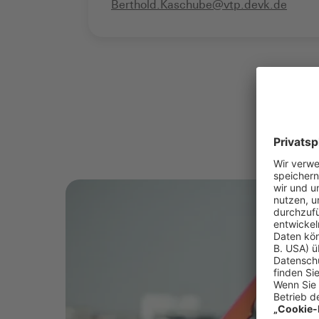
Berthold.Kaschube@vtp.devk.de