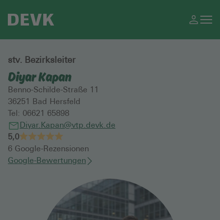
stv. Bezirksleiter
Diyar Kapan
Benno-Schilde-Straße 11
36251
Bad Hersfeld
Tel:
06621 65898
Diyar.Kapan@vtp.devk.de
5,0
6
Google-Rezensionen
Google-Bewertungen