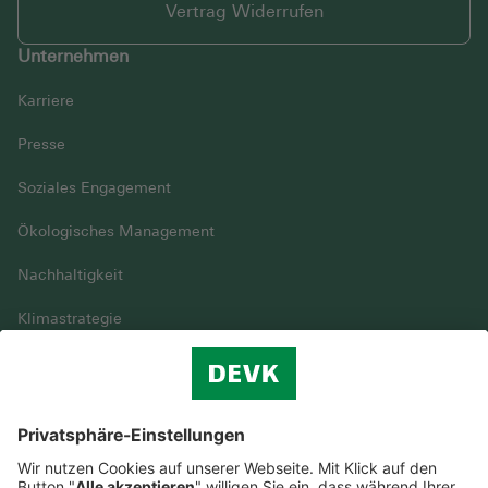
Vertrag Widerrufen
Unternehmen
Karriere
Presse
Soziales Engagement
Ökologisches Management
Nachhaltigkeit
Klimastrategie
Vielfalt
DEVK im Überblick
© DEVK 2026
Streitbeilegung