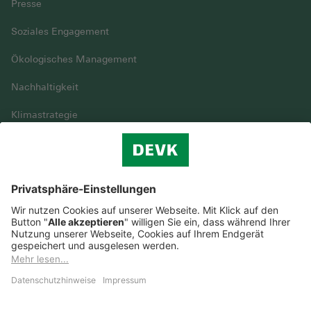
Presse
Soziales Engagement
Ökologisches Management
Nachhaltigkeit
Klimastrategie
Vielfalt
DEVK im Überblick
© DEVK 2026
Streitbeilegung
Nutzungshinweise
EU-Transparenzverordnung
Cookie-Einstellungen
Barrierefreiheit
Datenschutz
Erstinformation & Impressum